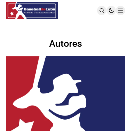
HOME
NOTICIAS
Autores
MLB
NOTICIAS
TODOS LOS JUEGOS
SIGUIENDO A LOS CUBANOS
LIGA ÉLITE
NOTICIAS
CALENDARIO
POSICIONES
64 SNB
NOTICIAS
POSTEMPORADA
POSICIONES
SUBVALORADOS DEL BÉISBOL CUBANO