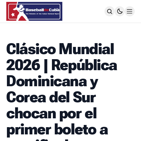
HOME
NOTICIAS
Clásico Mundial
MLB
NOTICIAS
2026 | República
TODOS LOS JUEGOS
SIGUIENDO A LOS CUBANOS
Dominicana y
LIGA ÉLITE
NOTICIAS
Corea del Sur
CALENDARIO
POSICIONES
chocan por el
64 SNB
NOTICIAS
primer boleto a
POSTEMPORADA
POSICIONES
SUBVALORADOS DEL BÉISBOL CUBANO