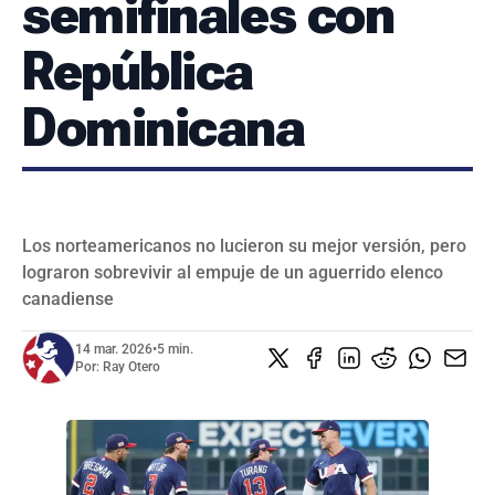
semifinales con
SERIES NACIONALES
EVENTOS INTERNACIONALES
República
CLÁSICO MUNDIAL DE BÉISBOL 2026
Dominicana
BÉISBOL INTERNACIONAL
VIDEOS
SUSCRIBIR
Los norteamericanos no lucieron su mejor versión, pero
lograron sobrevivir al empuje de un aguerrido elenco
canadiense
14 mar. 2026
•
5 min.
Por:
Ray Otero