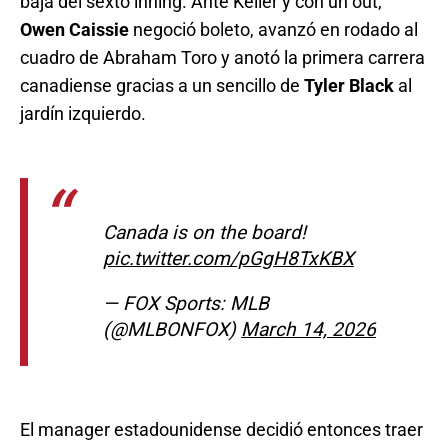
baja del sexto inning. Ante Keller y con un out,
Owen Caissie
negoció boleto, avanzó en rodado al
cuadro de Abraham Toro y anotó la primera carrera
canadiense gracias a un sencillo de
Tyler Black
al
jardín izquierdo.
Canada is on the board!
pic.twitter.com/pGgH8TxKBX
— FOX Sports: MLB
(@MLBONFOX)
March 14, 2026
El manager estadounidense decidió entonces traer