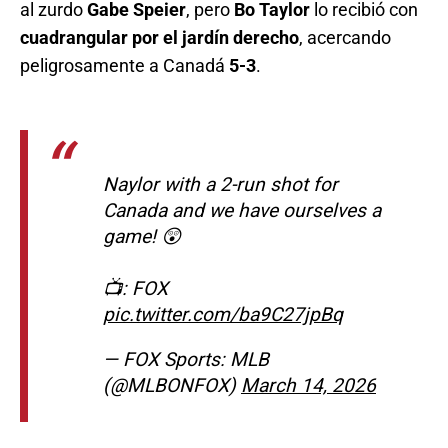
al zurdo
Gabe Speier
, pero
Bo Taylor
lo recibió con
cuadrangular por el jardín derecho
, acercando
peligrosamente a Canadá
5-3
.
Naylor with a 2-run shot for
Canada and we have ourselves a
game! 😲
📺: FOX
pic.twitter.com/ba9C27jpBq
— FOX Sports: MLB
(@MLBONFOX)
March 14, 2026