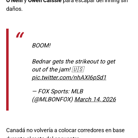
O’Neill
y
Owen Caissie
para escapar del inning sin
daños.
BOOM!
Bednar gets the strikeout to get
out of the jam! 🇺🇸
pic.twitter.com/nhAXI6pSd1
— FOX Sports: MLB
(@MLBONFOX)
March 14, 2026
Canadá no volvería a colocar corredores en base