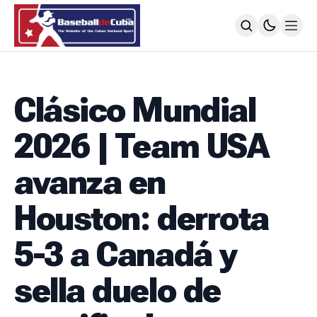
HOME
NOTICIAS
Clásico Mundial
MLB
NOTICIAS
2026 | Team USA
TODOS LOS JUEGOS
SIGUIENDO A LOS CUBANOS
avanza en
LIGA ÉLITE
NOTICIAS
Houston: derrota
CALENDARIO
POSICIONES
5-3 a Canadá y
64 SNB
NOTICIAS
sella duelo de
POSTEMPORADA
POSICIONES
SUBVALORADOS DEL BÉISBOL CUBANO