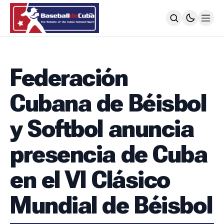
HOME
NOTICIAS
Federación
MLB
NOTICIAS
Cubana de Béisbol
TODOS LOS JUEGOS
SIGUIENDO A LOS CUBANOS
y Softbol anuncia
LIGA ÉLITE
NOTICIAS
presencia de Cuba
CALENDARIO
POSICIONES
en el VI Clásico
64 SNB
NOTICIAS
Mundial de Béisbol
POSTEMPORADA
POSICIONES
SUBVALORADOS DEL BÉISBOL CUBANO