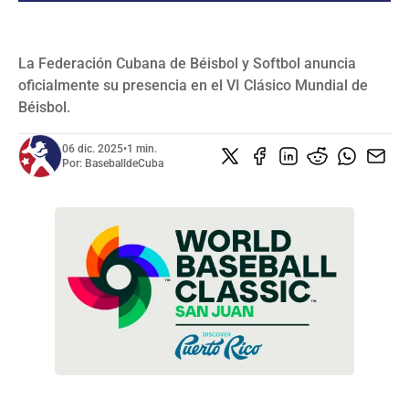
SERIES NACIONALES
EVENTOS INTERNACIONALES
La Federación Cubana de Béisbol y Softbol anuncia
CLÁSICO MUNDIAL DE BÉISBOL 2026
oficialmente su presencia en el VI Clásico Mundial de
BÉISBOL INTERNACIONAL
VIDEOS
Béisbol.
SUSCRIBIR
06 dic. 2025
•
1 min.
Por:
BaseballdeCuba