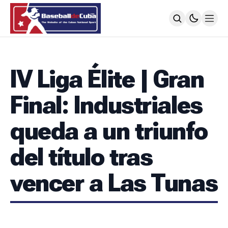
HOME
NOTICIAS
IV Liga Élite | Gran
MLB
NOTICIAS
Final: Industriales
TODOS LOS JUEGOS
SIGUIENDO A LOS CUBANOS
queda a un triunfo
LIGA ÉLITE
NOTICIAS
del título tras
CALENDARIO
POSICIONES
vencer a Las Tunas
64 SNB
NOTICIAS
POSTEMPORADA
POSICIONES
SUBVALORADOS DEL BÉISBOL CUBANO