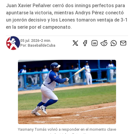
SERIES NACIONALES
Juan Xavier Peñalver cerró dos innings perfectos para
EVENTOS INTERNACIONALES
apuntarse la victoria, mientras Andrys Pérez conectó
un jonrón decisivo y los Leones tomaron ventaja de 3-1
CLÁSICO MUNDIAL DE BÉISBOL 2026
en la serie por el campeonato.
BÉISBOL INTERNACIONAL
VIDEOS
05 jul. 2026
•
2 min.
SUSCRIBIR
Por:
BaseballdeCuba
Yasmany Tomás volvió a responder en el momento clave 