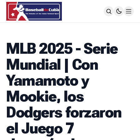
HOME
NOTICIAS
MLB 2025 - Serie
MLB
NOTICIAS
Mundial | Con
TODOS LOS JUEGOS
SIGUIENDO A LOS CUBANOS
Yamamoto y
LIGA ÉLITE
NOTICIAS
Mookie, los
CALENDARIO
POSICIONES
Dodgers forzaron
64 SNB
NOTICIAS
el Juego 7
POSTEMPORADA
POSICIONES
SUBVALORADOS DEL BÉISBOL CUBANO