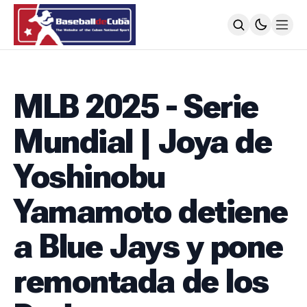
HOME
NOTICIAS
MLB 2025 - Serie
MLB
NOTICIAS
Mundial | Joya de
TODOS LOS JUEGOS
SIGUIENDO A LOS CUBANOS
Yoshinobu
LIGA ÉLITE
NOTICIAS
Yamamoto detiene
CALENDARIO
POSICIONES
a Blue Jays y pone
64 SNB
NOTICIAS
remontada de los
POSTEMPORADA
POSICIONES
SUBVALORADOS DEL BÉISBOL CUBANO