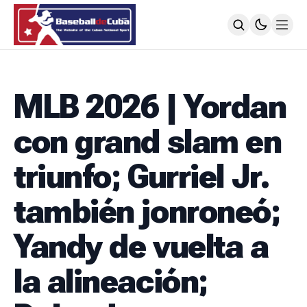
HOME
NOTICIAS
MLB 2026 | Yordan
MLB
NOTICIAS
con grand slam en
TODOS LOS JUEGOS
SIGUIENDO A LOS CUBANOS
triunfo; Gurriel Jr.
LIGA ÉLITE
NOTICIAS
también jonroneó;
CALENDARIO
POSICIONES
Yandy de vuelta a
64 SNB
NOTICIAS
la alineación;
POSTEMPORADA
POSICIONES
SUBVALORADOS DEL BÉISBOL CUBANO