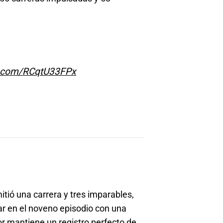
er.com/RCqtU33FPx
mitió una carrera y tres imparables,
zar en el noveno episodio con una
ador mantiene un registro perfecto de