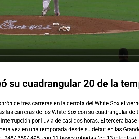
ó su cuadrangular 20 de la tem
nrón de tres carreras en la derrota del White Sox el vier
s las carreras de los White Sox con su cuadrangular de t
a interrupción por lluvia de casi dos horas. El tercera ba
rimera vez en una temporada desde su debut en las Grand
e .248/.359/.495, con 11 bases robadas (en 13 intentos),