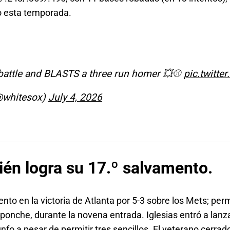
o esta temporada.
 battle and BLASTS a three run homer 💥⚾️
pic.twitt
@whitesox)
July 4, 2026
ién logra su 17.º salvamento.
ento en la victoria de Atlanta por 5-3 sobre los Mets; per
 ponche, durante la novena entrada. Iglesias entró a lan
riunfo a pesar de permitir tres sencillos. El veterano cerr