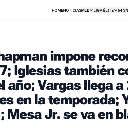
HOME
NOTICIAS
MLB
LIGA ÉLITE
64 S
hapman impone reco
; Iglesias también c
l año; Vargas llega a
es en la temporada; 
 Mesa Jr. se va en b