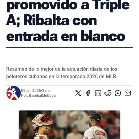
promovido a Triple
SERIES NACIONALES
EVENTOS INTERNACIONALES
A; Ribalta con
CLÁSICO MUNDIAL DE BÉISBOL 2026
entrada en blanco
BÉISBOL INTERNACIONAL
VIDEOS
SUSCRIBIR
Resumen de lo mejor de la actuación diaria de los
peloteros cubanos en la temporada 2026 de MLB.
06 jul. 2026
•
3 min.
Por:
BaseballdeCuba