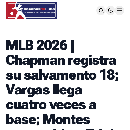
HOME
NOTICIAS
MLB 2026 |
MLB
NOTICIAS
Chapman registra
TODOS LOS JUEGOS
SIGUIENDO A LOS CUBANOS
su salvamento 18;
LIGA ÉLITE
NOTICIAS
Vargas llega
CALENDARIO
POSICIONES
cuatro veces a
64 SNB
NOTICIAS
base; Montes
POSTEMPORADA
POSICIONES
SUBVALORADOS DEL BÉISBOL CUBANO