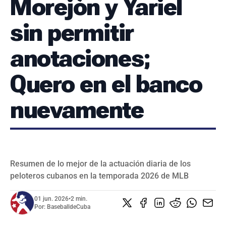
Morejón y Yariel
SERIES NACIONALES
EVENTOS INTERNACIONALES
sin permitir
CLÁSICO MUNDIAL DE BÉISBOL 2026
anotaciones;
BÉISBOL INTERNACIONAL
VIDEOS
SUSCRIBIR
Quero en el banco
nuevamente
Resumen de lo mejor de la actuación diaria de los
peloteros cubanos en la temporada 2026 de MLB
01 jun. 2026
•
2 min.
Por:
BaseballdeCuba