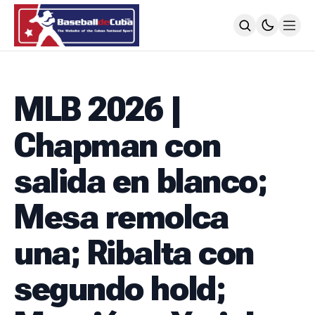
HOME
NOTICIAS
MLB 2026 |
MLB
NOTICIAS
Chapman con
TODOS LOS JUEGOS
SIGUIENDO A LOS CUBANOS
salida en blanco;
LIGA ÉLITE
NOTICIAS
Mesa remolca
CALENDARIO
POSICIONES
una; Ribalta con
64 SNB
NOTICIAS
segundo hold;
POSTEMPORADA
POSICIONES
SUBVALORADOS DEL BÉISBOL CUBANO