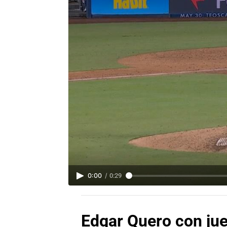
0:00
/
0:29
Edgar Quero con jueg