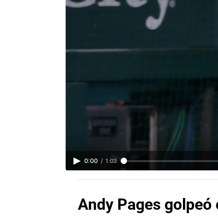
0:00
/
1:03
Andy Pages golpeó o