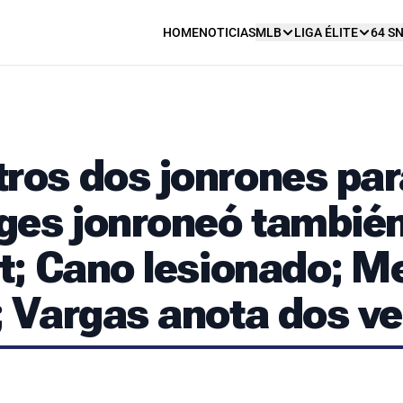
HOME
NOTICIAS
MLB
LIGA ÉLITE
64 S
tros dos jonrones par
ages jonroneó tambié
it; Cano lesionado; Me
; Vargas anota dos v