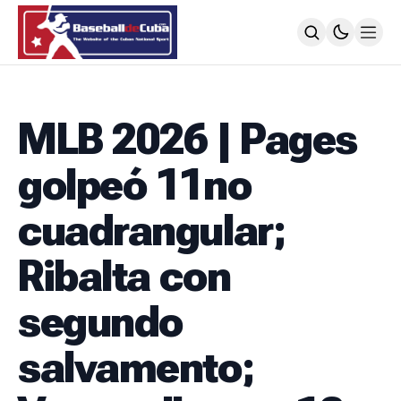
HOME
NOTICIAS
MLB 2026 | Pages
MLB
NOTICIAS
golpeó 11no
TODOS LOS JUEGOS
SIGUIENDO A LOS CUBANOS
cuadrangular;
LIGA ÉLITE
NOTICIAS
Ribalta con
CALENDARIO
POSICIONES
segundo
64 SNB
NOTICIAS
salvamento;
POSTEMPORADA
POSICIONES
SUBVALORADOS DEL BÉISBOL CUBANO