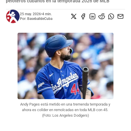
peloteros cubanos en la temporada 2026 de MLB
25 may. 2026
•
4 min.
Por:
BaseballdeCuba
Andy Pages está metido en una tremenda temporada y 
ahora es colíder en remolcadas en toda MLB con 45. 
(Foto: Los Angeles Dodgers)