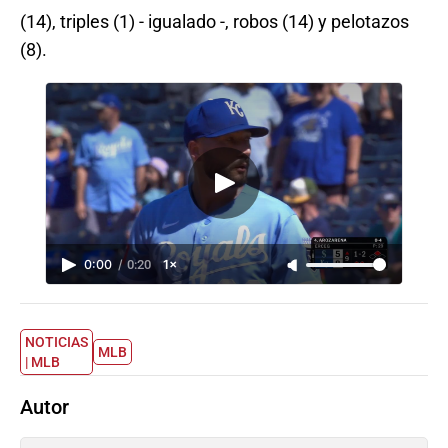
(14), triples (1) - igualado -, robos (14) y pelotazos
(8).
0:00
/
0:20
1×
NOTICIAS
MLB
| MLB
Autor