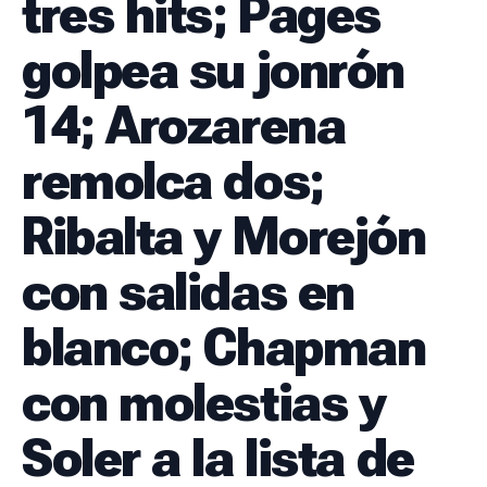
tres hits; Pages
SERIES NACIONALES
EVENTOS INTERNACIONALES
golpea su jonrón
CLÁSICO MUNDIAL DE BÉISBOL 2026
14; Arozarena
BÉISBOL INTERNACIONAL
VIDEOS
SUSCRIBIR
remolca dos;
Ribalta y Morejón
con salidas en
blanco; Chapman
con molestias y
Soler a la lista de