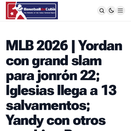
HOME
NOTICIAS
MLB 2026 | Yordan
MLB
NOTICIAS
con grand slam
TODOS LOS JUEGOS
SIGUIENDO A LOS CUBANOS
para jonrón 22;
LIGA ÉLITE
NOTICIAS
Iglesias llega a 13
CALENDARIO
POSICIONES
salvamentos;
64 SNB
NOTICIAS
Yandy con otros
POSTEMPORADA
POSICIONES
SUBVALORADOS DEL BÉISBOL CUBANO