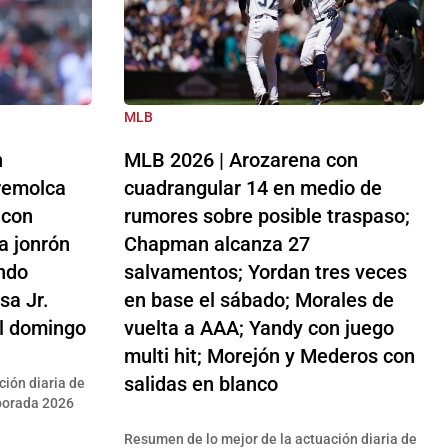
MLB
n
MLB 2026 | Arozarena con
remolca
cuadrangular 14 en medio de
 con
rumores sobre posible traspaso;
a jonrón
Chapman alcanza 27
ndo
salvamentos; Yordan tres veces
sa Jr.
en base el sábado; Morales de
el domingo
vuelta a AAA; Yandy con juego
multi hit; Morejón y Mederos con
salidas en blanco
ción diaria de
mporada 2026
Resumen de lo mejor de la actuación diaria de