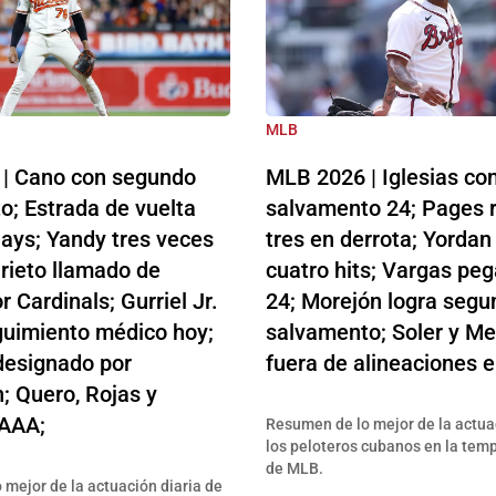
MLB
| Cano con segundo
MLB 2026 | Iglesias co
o; Estrada de vuelta
salvamento 24; Pages 
ays; Yandy tres veces
tres en derrota; Yordan
rieto llamado de
cuatro hits; Vargas peg
r Cardinals; Gurriel Jr.
24; Morejón logra segu
guimiento médico hoy;
salvamento; Soler y Me
designado por
fuera de alineaciones 
; Quero, Rojas y
 AAA;
Resumen de lo mejor de la actua
los peloteros cubanos en la te
de MLB.
mejor de la actuación diaria de