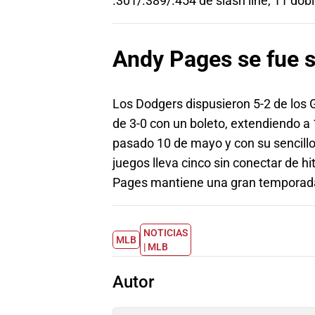
.301/.389/.454 de slash line, 11 dob
Andy Pages se fue si
Los Dodgers dispusieron 5-2 de los G
de 3-0 con un boleto, extendiendo a 
pasado 10 de mayo y con su sencillo 
juegos lleva cinco sin conectar de h
Pages mantiene una gran temporada
NOTICIAS
MLB
| MLB
Autor