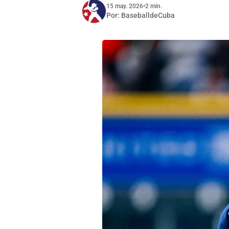
15 may. 2026
•
2 min.
Por:
BaseballdeCuba