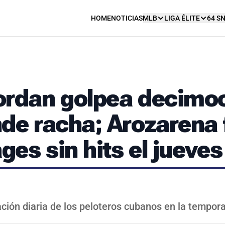
HOME
NOTICIAS
MLB
LIGA ÉLITE
64 S
ordan golpea decimoc
nde racha; Arozarena 
ges sin hits el jueves
ción diaria de los peloteros cubanos en la tempo