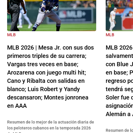
MLB
MLB
MLB 2026 | Mesa Jr. con sus dos
MLB 2026 
primeros triples de su carrera;
salvament
Vargas tres veces en base;
con Blue J
Arozarena con juego multi hit;
en base; P
Cano y Ribalta con salidas en
regreso po
blanco; Luis Robert y Yandy
tendrá se
descansaron; Montes jonronea
Soler fue 
en AAA
asignación
Alemán a
Resumen de lo mejor de la actuación diaria de
los peloteros cubanos en la temporada 2026
Resumen de lo 