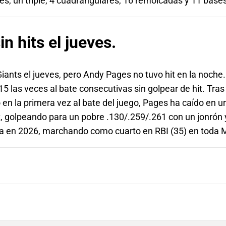
les, un triple, 4 cuadrangulares, 16 remolcadas y 11 base
n hits el jueves.
iants el jueves, pero Andy Pages no tuvo hit en la noche.
15 las veces al bate consecutivas sin golpear de hit. Tras
en la primera vez al bate del juego, Pages ha caído en u
it, golpeando para un pobre .130/.259/.261 con un jonrón
 en 2026, marchando como cuarto en RBI (35) en toda 