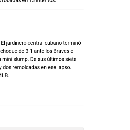
s robadas en 13 intentos.
 El jardinero central cubano terminó
 choque de 3-1 ante los Braves el
n mini slump. De sus últimos siete
 y dos remolcadas en ese lapso.
MLB.