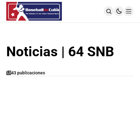
HOME
NOTICIAS
MLB
Noticias | 64 SNB
NOTICIAS
TODOS LOS JUEGOS
SIGUIENDO A LOS CUBANOS
43 publicaciones
LIGA ÉLITE
NOTICIAS
CALENDARIO
POSICIONES
64 SNB
NOTICIAS
POSTEMPORADA
POSICIONES
SUBVALORADOS DEL BÉISBOL CUBANO