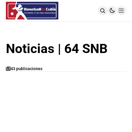
HOME
NOTICIAS
MLB
Noticias | 64 SNB
NOTICIAS
TODOS LOS JUEGOS
SIGUIENDO A LOS CUBANOS
43 publicaciones
LIGA ÉLITE
NOTICIAS
CALENDARIO
POSICIONES
64 SNB
NOTICIAS
POSTEMPORADA
POSICIONES
SUBVALORADOS DEL BÉISBOL CUBANO