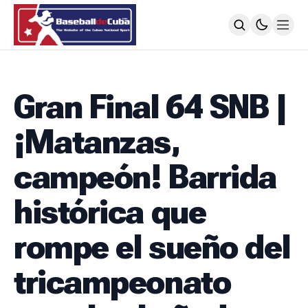
HOME
NOTICIAS
Gran Final 64 SNB |
MLB
NOTICIAS
¡Matanzas,
TODOS LOS JUEGOS
SIGUIENDO A LOS CUBANOS
campeón! Barrida
LIGA ÉLITE
NOTICIAS
histórica que
CALENDARIO
POSICIONES
rompe el sueño del
64 SNB
NOTICIAS
tricampeonato
POSTEMPORADA
POSICIONES
SUBVALORADOS DEL BÉISBOL CUBANO