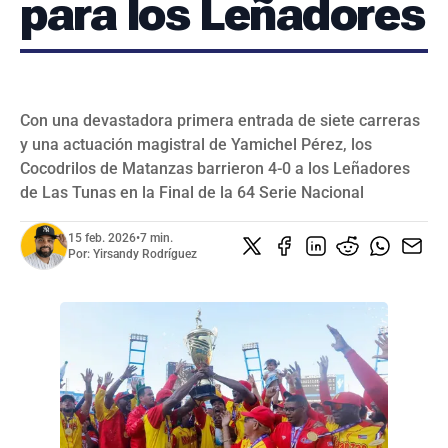
para los Leñadores
SERIES NACIONALES
EVENTOS INTERNACIONALES
CLÁSICO MUNDIAL DE BÉISBOL 2026
BÉISBOL INTERNACIONAL
VIDEOS
Con una devastadora primera entrada de siete carreras
SUSCRIBIR
y una actuación magistral de Yamichel Pérez, los
Cocodrilos de Matanzas barrieron 4-0 a los Leñadores
de Las Tunas en la Final de la 64 Serie Nacional
15 feb. 2026
•
7 min.
Por:
Yirsandy Rodríguez