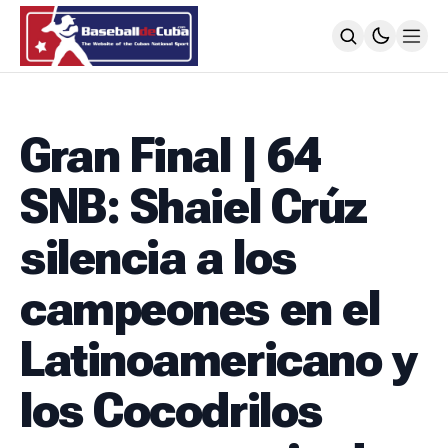
HOME
NOTICIAS
Gran Final | 64
MLB
NOTICIAS
SNB: Shaiel Crúz
TODOS LOS JUEGOS
SIGUIENDO A LOS CUBANOS
silencia a los
LIGA ÉLITE
NOTICIAS
campeones en el
CALENDARIO
POSICIONES
Latinoamericano y
64 SNB
NOTICIAS
los Cocodrilos
POSTEMPORADA
POSICIONES
SUBVALORADOS DEL BÉISBOL CUBANO