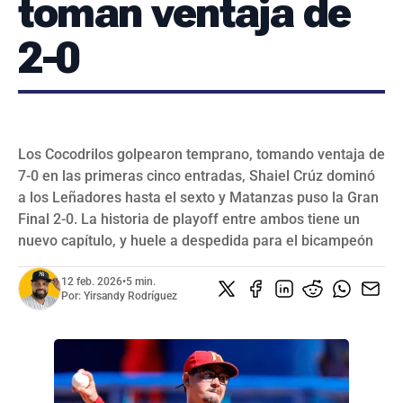
toman ventaja de
SERIES NACIONALES
EVENTOS INTERNACIONALES
2-0
CLÁSICO MUNDIAL DE BÉISBOL 2026
BÉISBOL INTERNACIONAL
VIDEOS
SUSCRIBIR
Los Cocodrilos golpearon temprano, tomando ventaja de
7-0 en las primeras cinco entradas, Shaiel Crúz dominó
a los Leñadores hasta el sexto y Matanzas puso la Gran
Final 2-0. La historia de playoff entre ambos tiene un
nuevo capítulo, y huele a despedida para el bicampeón
12 feb. 2026
•
5 min.
Por:
Yirsandy Rodríguez