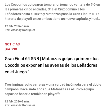
Los Cocodrilos golpearon temprano, tomando ventaja de 7-0 en
las primeras cinco entradas, Shaiel Crúz dominó a los
Leñadores hasta el sexto y Matanzas puso la Gran Final 2-0. La
historia de playoff entre ambos tiene un nuevo capítulo, y huele
a despedida para el bicampeón
12 feb. 2026
•
5 min.
Por:
Yirsandy Rodríguez
NOTICIAS
| 64 SNB
Gran Final 64 SNB | Matanzas golpea primero: los
Cocodrilos exponen las averías de los Leñadores
en el Juego 1
Tres innings, ocho carreras y una verdad incómoda para el doble
campeón: hace siete años que Matanzas es el único equipo
capaz de hacerlo temblar en playoffs
12 feb. 2026
•
3 min.
Por:
Yirsandy Rodríguez