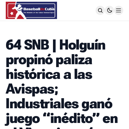
HOME
NOTICIAS
64 SNB | Holguín
MLB
NOTICIAS
propinó paliza
TODOS LOS JUEGOS
SIGUIENDO A LOS CUBANOS
histórica a las
LIGA ÉLITE
NOTICIAS
Avispas;
CALENDARIO
POSICIONES
Industriales ganó
64 SNB
NOTICIAS
juego “inédito” en
POSTEMPORADA
POSICIONES
SUBVALORADOS DEL BÉISBOL CUBANO