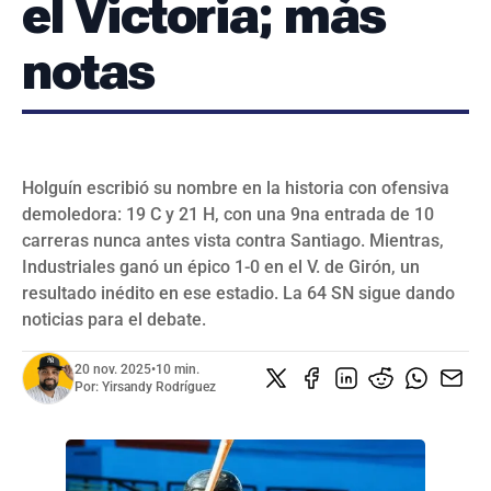
el Victoria; más
SERIES NACIONALES
EVENTOS INTERNACIONALES
notas
CLÁSICO MUNDIAL DE BÉISBOL 2026
BÉISBOL INTERNACIONAL
VIDEOS
SUSCRIBIR
Holguín escribió su nombre en la historia con ofensiva
demoledora: 19 C y 21 H, con una 9na entrada de 10
carreras nunca antes vista contra Santiago. Mientras,
Industriales ganó un épico 1-0 en el V. de Girón, un
resultado inédito en ese estadio. La 64 SN sigue dando
noticias para el debate.
20 nov. 2025
•
10 min.
Por:
Yirsandy Rodríguez